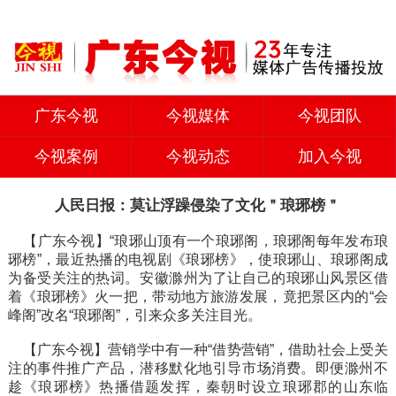
广东今视
今视媒体
今视团队
今视案例
今视动态
加入今视
人民日报：莫让浮躁侵染了文化＂琅琊榜＂
【广东今视】
“琅琊山顶有一个琅琊阁，琅琊阁每年发布琅
琊榜”，最近热播的电视剧《琅琊榜》，使琅琊山、琅琊阁成
为备受关注的热词。安徽滁州为了让自己的琅琊山风景区借
着《琅琊榜》火一把，带动地方旅游发展，竟把景区内的“会
峰阁”改名“琅琊阁”，引来众多关注目光。
【广东今视】
营销学中有一种“借势营销”，借助社会上受关
注的事件推广产品，潜移默化地引导市场消费。即便滁州不
趁《琅琊榜》热播借题发挥，秦朝时设立琅琊郡的山东临