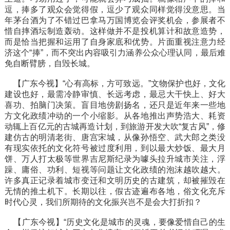
逗，捧多了观众会觉得假，逗少了观众同样觉得没意思。当
年茅台酒为了不错过巴拿马万国博览会评奖机会，参展者不
惜自摔酒坛制造轰动。这样做并不是投机算计和故意造势，
而是恰当把握和运用了自身家底和优势。片面重视注意力经
济这个“捧”，而不突出内容吸引力涵养公众心理认同，最后难
免自断臂膀，自毁长城。
【广东今视】
“心有高标，方可致远。”文物保护也好，文化
建设也好，最需冷静审慎、长远考虑，最忌大干快上、好大
喜功、拍脑门决策。盲目地傍剧扬名，还只是近年来一些地
方文化政绩冲动的一个小缩影。从各地推出声势浩大、耗资
动辄上百亿元的古城再造计划，到旅游开发大吹“复古风”，修
建仿古的明清老街、唐宫宋城，从像孙悟空、武大郎之类没
有现实依托的文化符号被过度利用，到以最大炒饭、最大月
饼、万人打太极等世界吉尼斯纪录为噱头拉升城市关注，浮
躁、庸俗、功利、短视等问题让文化政绩的泡沫越吹越大。
许多真正记录着城市变迁和文明历史的古建筑，却被摧毁在
无情的推土机下。长期以往，假古迹遍布各地，俗文化充斥
时代心灵，我们所期待的文化振兴岂不是会大打折扣？
【广东今视】
“历史文化是城市的灵魂，要像爱惜自己的生