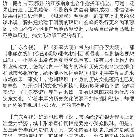
沂，拥有古“琅邪县”的江苏南京也会争抢搭车机会。可是，花
果山好造，正果难修。不是所有的借势都能成功，搭错便车
结果可能自毁清誉。《琅琊榜》明明是一部架空历史类的权
谋小说，滁州把始建于明朝的琅琊山会峰阁强行更名为琅琊
阁，恐怕不仅不能推广当地旅游资源，反会自己给自己戴上
不尊重历史、搞文化政绩工程的帽子。
【广东今视】
一部《乔家大院》带热山西乔家大院，一部
《非诚勿扰》(综艺)(观影)带热杭州西溪湿地，傍剧扬名要想
成功，一个基本出发点是尊重客观事实。仅有几个虚构人物
和虚构建筑，怎能代言一个地方的浓郁历史文化？旅游推介
和城市形象宣传，绝不能不顾社会影响和历史事实盲目追求
市场效果。事实上，滁州琅琊山本身的历史文化蕴涵也已足
够丰富。打开滁州的文化“琅琊榜”，既有欧阳修留下的《醉翁
亭记》《丰乐亭记》等千古名篇，又有以凤阳花鼓为代表的
皖东文化。守着丰厚的历史文化资源不加挖掘和弘扬，却硬
到虚构的电视剧里拉郎配，真的值得吗？
【广东今视】
好酒也怕巷子深，市场经济在很大程度上是
注意力经济，城市形象宣传同样需要抢夺受众眼球。但是，
营造声势毕竟只是辅助手段，文化内涵和历史底蕴才是致胜
王道。巧劲用过了，可能就会弄巧成拙。就像相声中的捧和