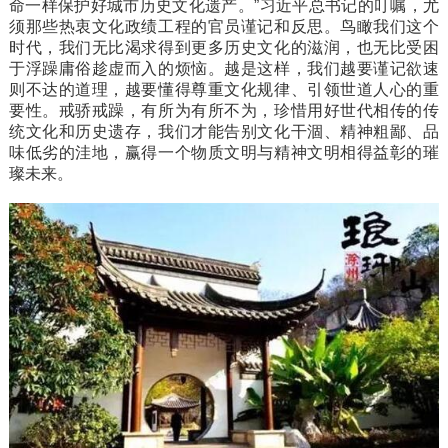
命一样保护好城市历史文化遗产。”习近平总书记的叮嘱，尤
须那些热衷文化政绩工程的官员谨记和反思。鸟瞰我们这个
时代，我们无比渴求得到更多历史文化的滋润，也无比受困
于浮躁庸俗趁虚而入的烦恼。越是这样，我们越要谨记欲速
则不达的道理，越要懂得尊重文化规律、引领世道人心的重
要性。戒骄戒躁，有所为有所不为，珍惜用好世代相传的传
统文化和历史遗存，我们才能告别文化干涸、精神粗鄙、品
味低劣的洼地，赢得一个物质文明与精神文明相得益彰的璀
璨未来。