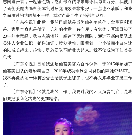
志同道合者，一起赚点钱，然而最终的结果却令我惊喜万分。我使用
了仙荟美魔力瞬白美体乳过后觉得效果非常好，一点也不油腻，和我
之前用过的防晒都不一样。我对产品产生了强烈的认可。
【广东今视】
此后，我的目标就是成为仙荟美总代，拿最高利润
差。家里本身也是做了十几年的生意，有仓库，有实体，耳濡目染了
20年的生意经，我点点滴滴的，组建了勇敢团队，通过不断向团队成
员注入专业知识，销售知识，策划活动。眼看着一个个微商小白火速
的以成长起来，很快，勇敢团队不断壮大起来。我不仅成为了仙荟美
总代
【广东今视】
目前我还是仙荟美官方合作伙伴，于2015年参加了
仙荟美团队的奢华泰国游，2016年成功拿到公司奖励的奔驰SMART。
我不再像从前一样挤公交去给孩子上课了，也不再头疼毕业了没工作
了。
【广东今视】
它就是我的工作，我要对我的团队负责到底，是我
们要把微商之路走的更加精彩。