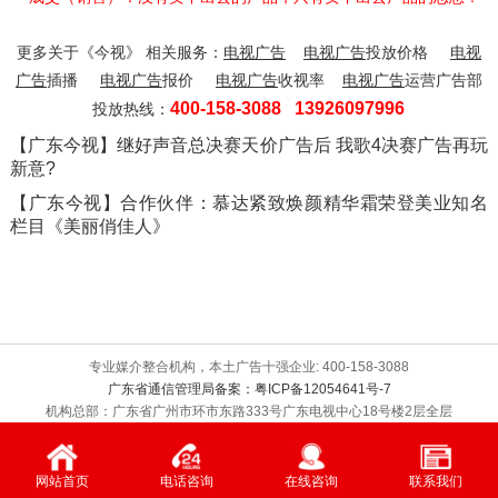
更多关于《今视》 相关服务：
电视广告
电视广告
投放价格
电视
广告
插播
电视广告
报价
电视广告
收视率
电视广告
运营广告部
400-158-3088 13926097996
投放热线：
【广东今视】继好声音总决赛天价广告后 我歌4决赛广告再玩
新意?
【广东今视】合作伙伴：慕达紧致焕颜精华霜荣登美业知名
栏目《美丽俏佳人》
专业媒介整合机构，本土广告十强企业: 400-158-3088
广东省通信管理局备案：粤ICP备12054641号-7
机构总部：广东省广州市环市东路333号广东电视中心18号楼2层全层
值班手机：13926097996
Copyright 1998-2016 WWW.M3088.COM Corporation,All Rights
广告投放领导品牌 — 广东今视
网站首页
电话咨询
在线咨询
联系我们