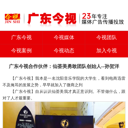
广东今视
今视媒体
今视团队
今视案例
今视动态
加入今视
广东今视合作伙伴：仙荟美勇敢团队创始人--孙贺洋
【广东今视】
我本是一名沈阳音乐学院的大学生，看到电商迅雷
不及掩耳的发展之势，早早就加入了微商之列
【广东今视】
自从认识仙荟美我才真正意识到。不管做什么，跟
对了人才最重要。