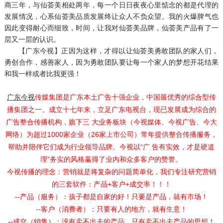
商三年，与仙荟美相处两年，每一个日日夜夜心里惦念的都是代理的
发展情况，心系仙荟美品质发展终让众人不负众望。我的火爆脾气也
因此变得耐心而细致，时间，让我对仙荟美品牌，仙荟美产品有了一
层又一层的认识。
【广东今视】
正因为这样，才得以让仙荟美勇敢团队的家人们，
勇创合作，感善家人，因为勇敢团队要让每一个家人的梦想开花结果
和我一样或者比我更强！
广东今视
传媒集团是广东本土广告十强企业，中国最优秀的综合型传
播集团之一。成立十七年来，立足广东电视台，现已发展成为综合的
广告整合传播机构，旗下三 大业务板块（今视媒体、今视广告、今大
网络）为超过1000家企业（26家上市公司）常年提供整合传播服务，
帮助并陪伴它们成为行业领导品牌。今视以“广 告有实效，才是硬道
理”务实的风格赢得了业内和众多客户的赞誉。
今视传播的理念：营销就是将复杂的问题简单化，我们专注研究营销
的三套软件：产品+客户+成交率！！！
--产品（服务）：孩子都是自家的好！只要是产品，就有市场！
--客户（消费者）：只要有人的地方，就有生意！
--成交（销售）：没有卖不出去的产品，只有卖不出去产品的思想！